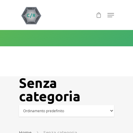
Warning
: Creating default object from empty value in
/home/u791600453/domains/coderune.com/public_htm
content/themes/salient/nectar/redux-
framework/ReduxCore/inc/class.redux_filesystem.php
Hit enter to search or ESC to close
on line
29
Senza
categoria
Home
Servizi
Home
Senza categoria