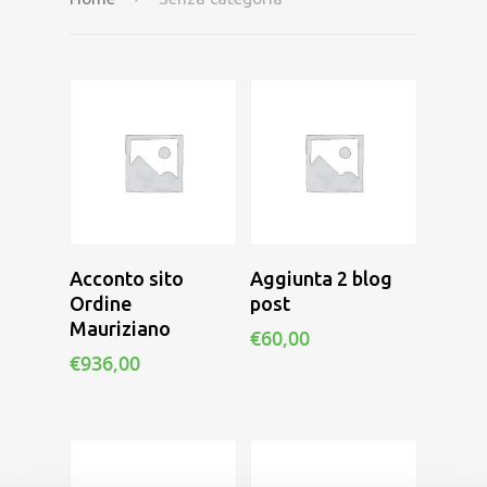
Portfolio
Consulenza SEO
Sviluppo Siti Web
About
Sviluppo e-commer
System Integration
Contattaci
Woocommerce &
Prestashop
Aggiungi Al
Aggiungi Al
Acconto sito
Aggiunta 2 blog
Carrello
Carrello
Ordine
post
Mauriziano
€
60,00
€
936,00