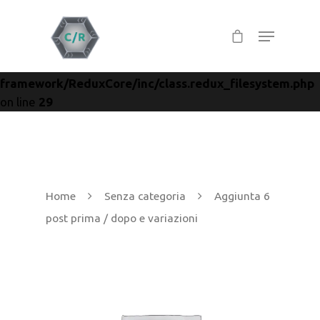
Warning
: Creating default object from empty value in
/home/u791600453/domains/coderune.com/public_htm
content/themes/salient/nectar/redux-
framework/ReduxCore/inc/class.redux_filesystem.php
Hit enter to search or ESC to close
on line
29
Home
Senza categoria
Aggiunta 6
post prima / dopo e variazioni