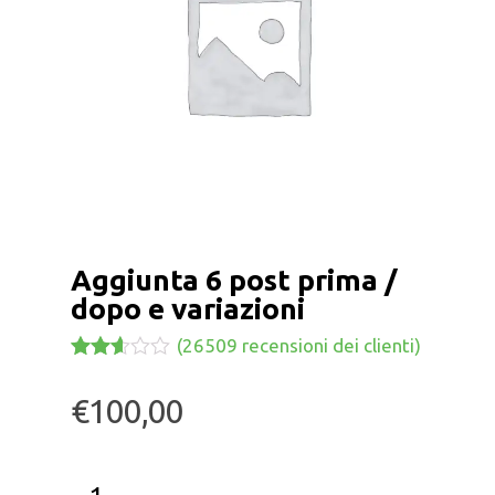
Aggiunta 6 post prima /
dopo e variazioni
(
26509
recensioni dei clienti)
Valutato
25695
2.55
€
100,00
su 5
su
base
di
recensioni